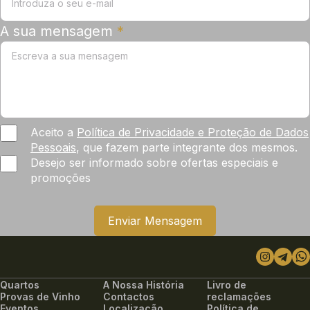
A sua mensagem
*
Aceito a
Política de Privacidade e Proteção de Dados
Pessoais
, que fazem parte integrante dos mesmos.
Desejo ser informado sobre ofertas especiais e
promoções
Please
Enviar Mensagem
leave
this
field
empty.
Quartos
A Nossa História
Livro de
Provas de Vinho
Contactos
reclamações
Eventos
Localização
Política de