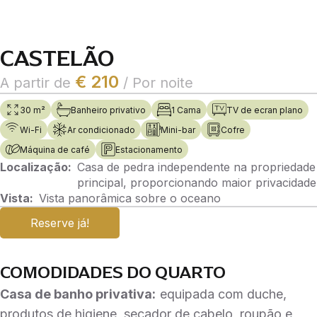
CASTELÃO
€ 210
A partir de
/ Por noite
30 m²
Banheiro privativo
1 Cama
TV de ecran plano
Wi-Fi
Ar condicionado
Mini-bar
Cofre
Máquina de café
Estacionamento
Localização:
Casa de pedra independente na propriedade
principal, proporcionando maior privacidade
Vista:
Vista panorâmica sobre o oceano
Reserve já!
COMODIDADES DO QUARTO
Casa de banho privativa:
equipada com duche,
produtos de higiene, secador de cabelo, roupão e